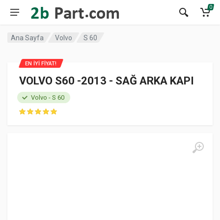
0
Ana Sayfa
Volvo
S 60
EN İYİ FİYAT!
VOLVO S60 -2013 - SAĞ ARKA KAPI
Volvo - S 60