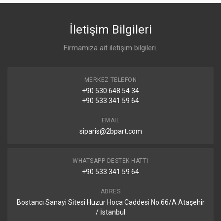
İletişim Bilgileri
Firmamıza ait iletişim bilgileri.
MERKEZ TELEFON
+90 530 648 54 34
+90 533 341 59 64
EMAIL
siparis@2bpart.com
WHATSAPP DESTEK HATTI
+90 533 341 59 64
ADRES
Bostancı Sanayi Sitesi Huzur Hoca Caddesi No:66/A Ataşehir
/ İstanbul