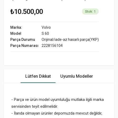
₺10.500,00
Stok: 1
Marka:
Volvo
Model
S 60
Parça Durumu
Orijinal/iade-az hasarlı parça(YKP)
Parça Numarası
2228156104
Lütfen Dikkat
Uyumlu Modeller
- Parça ve ürün model uyumluluğu mutlaka ilgili marka
servisinden teyit edilmelidir.
- İlanda olmayan ürünler depomuzda mevcut değildir,