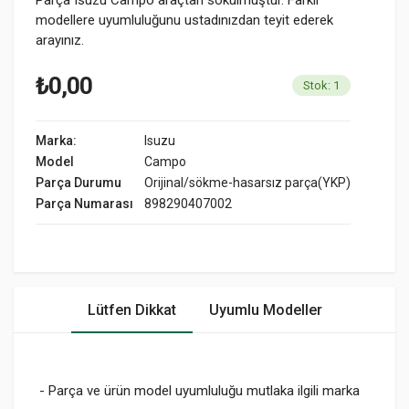
modellere uyumluluğunu ustadınızdan teyit ederek
arayınız.
₺0,00
Stok: 1
Marka:
Isuzu
Model
Campo
Parça Durumu
Orijinal/sökme-hasarsız parça(YKP)
Parça Numarası
898290407002
Lütfen Dikkat
Uyumlu Modeller
- Parça ve ürün model uyumluluğu mutlaka ilgili marka