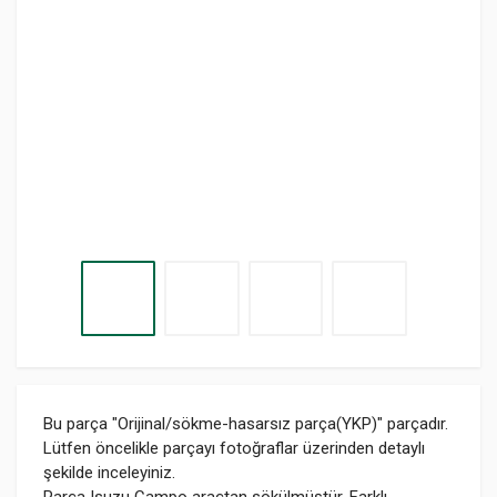
Bu parça "Orijinal/sökme-hasarsız parça(YKP)" parçadır.
Lütfen öncelikle parçayı fotoğraflar üzerinden detaylı
şekilde inceleyiniz.
Parça Isuzu Campo araçtan sökülmüştür. Farklı